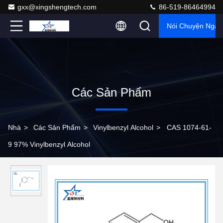
gxx@xingshengtech.com
86-519-86464994
Nói Chuyện Ngay
Các Sản Phẩm
Nhà
>
Các Sản Phẩm
>
Vinylbenzyl Alcohol
>
CAS 1074-61-
9 97% Vinylbenzyl Alcohol