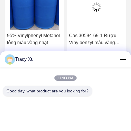
95% Vinylphenyl Metanol
Cas 30584-69-1 Rượu
lỏng màu vàng nhạt
Vinylbenzyl màu vàng
nhạt
Tracy Xu
Nói Chuyện Ngay.
Nói Chuyện Ngay.
11:03 PM
Good day, what product are you looking for?
Shandong Xingshun New Material Co., Ltd.
gxx@xingshengtech.com
86-519-86464994