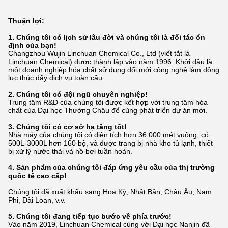
Thuận lợi:
1. Chúng tôi có lịch sử lâu đời và chúng tôi là đối tác ổn
định của bạn!
Changzhou Wujin Linchuan Chemical Co., Ltd (viết tắt là
Linchuan Chemical) được thành lập vào năm 1996. Khởi đầu là
một doanh nghiệp hóa chất sử dụng đổi mới công nghệ làm động
lực thúc đẩy dịch vụ toàn cầu.
2. Chúng tôi có đội ngũ chuyên nghiệp!
Trung tâm R&D của chúng tôi được kết hợp với trung tâm hóa
chất của Đại học Thường Châu để cùng phát triển dự án mới.
3. Chúng tôi có cơ sở hạ tầng tốt!
Nhà máy của chúng tôi có diện tích hơn 36.000 mét vuông, có
500L-3000L hơn 160 bộ, và được trang bị nhà kho tủ lạnh,
thiết
bị xử lý nước thải và hồ bơi tuần hoàn.
4. Sản phẩm của chúng tôi đáp ứng yêu cầu của thị trường
quốc tế cao cấp!
Chúng tôi đã xuất khẩu sang Hoa Kỳ, Nhật Bản, Châu Âu, Nam
Phi, Đài Loan, v.v.
5. Chúng tôi đang tiếp tục bước về phía trước!
Vào năm 2019, Linchuan Chemical cùng với Đại học Nanjin đã