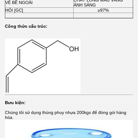
CHẤT LỎNG MÀU VÀNG
VẺ BỀ NGOÀI
ÁNH SÁNG
HỎI [GC]
≥97%
Công thức cấu trúc:
Bưu kiện:
Chúng tôi sử dụng thùng phuy nhựa 200kgs để đóng gói hàng
hóa.