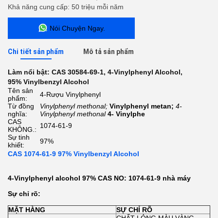
Khả năng cung cấp: 50 triệu mỗi năm
Nói Chuyện Ngay.
Chi tiết sản phẩm
Mô tả sản phẩm
Làm nổi bật:
CAS 30584-69-1
,
4-Vinylphenyl Alcohol
,
95% Vinylbenzyl Alcohol
Tên sản
4-Rượu Vinylphenyl
phẩm:
Từ đồng
Vinylphenyl methonal;
Vinylphenyl metan;
4-
nghĩa:
Vinylphenyl methonal
4- Vinylphe
CAS
1074-61-9
KHÔNG.:
Sự tinh
97%
khiết:
CAS 1074-61-9 97% Vinylbenzyl Alcohol
4-Vinylphenyl alcohol 97% CAS NO: 1074-61-9 nhà máy
Sự chỉ rõ:
MẶT HÀNG
SỰ CHỈ RÕ