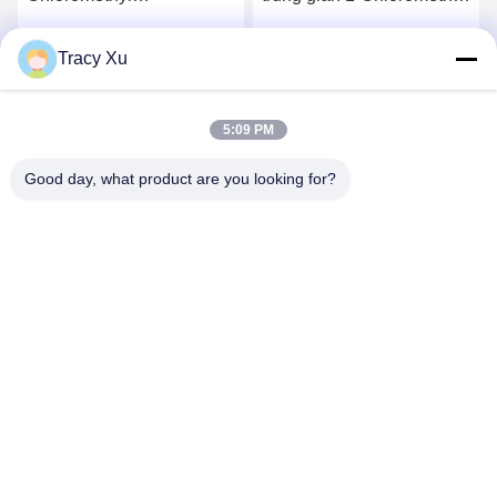
Naphthalene terbinafine
Naphthalene terbinafine
trung gian
99%
Tracy Xu
Nói Chuyện Ngay.
Nói Chuyện Ngay.
5:09 PM
Good day, what product are you looking for?
Shandong Xingshun New Material Co., Ltd.
gxx@xingshengtech.com
86-519-86464994
Miaoqiao Street, Wujin District, Changzhou City, Jiangsu
Province, P.R.China