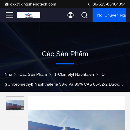
gxx@xingshengtech.com
86-519-86464994
Nói Chuyện Ngay
Các Sản Phẩm
Nhà
>
Các Sản Phẩm
>
1-Clometyl Naphtalen
>
1-
((Chloromethyl) Naphthalene 99% Và 95% CAS 86-52-2 Dược
phẩm