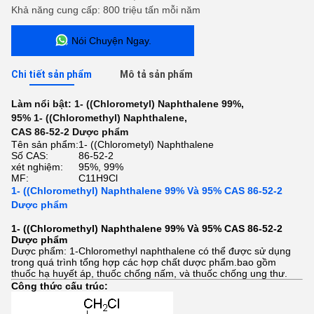
Khả năng cung cấp: 800 triệu tấn mỗi năm
Nói Chuyện Ngay.
Chi tiết sản phẩm
Mô tả sản phẩm
Làm nổi bật:
1- ((Chlorometyl) Naphthalene 99%
,
95% 1- ((Chloromethyl) Naphthalene
,
CAS 86-52-2 Dược phẩm
Tên sản phẩm:
1- ((Chlorometyl) Naphthalene
Số CAS:
86-52-2
xét nghiệm:
95%, 99%
MF:
C11H9Cl
1- ((Chloromethyl) Naphthalene 99% Và 95% CAS 86-52-2
Dược phẩm
1- ((Chloromethyl) Naphthalene 99% Và 95% CAS 86-52-2
Dược phẩm
Dược phẩm: 1-Chloromethyl naphthalene có thể được sử dụng
trong quá trình tổng hợp các hợp chất dược phẩm.bao gồm
thuốc hạ huyết áp, thuốc chống nấm, và thuốc chống ung thư.
Công thức cấu trúc: