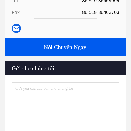
Tel:
86-519-86464994
Fax:
86-519-86463703
Nói Chuyện Ngay.
Gửi cho chúng tôi