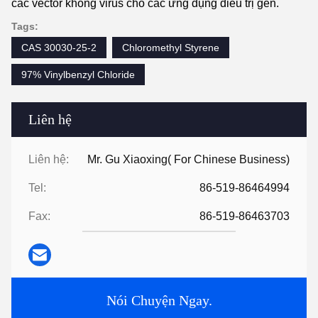
các vector không virus cho các ứng dụng điều trị gen.
Tags:
CAS 30030-25-2
Chloromethyl Styrene
97% Vinylbenzyl Chloride
Liên hệ
Liên hệ:
Mr. Gu Xiaoxing( For Chinese Business)
Tel:
86-519-86464994
Fax:
86-519-86463703
Nói Chuyện Ngay.