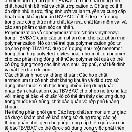
ammonium tứ, bao gồm TBVBAC có thể hoạt động như
chất hoạt tính bề mặt và chất ướp cationic. Chúng có thể
ổn định nhũ nước, tăng tính ướt và lan truyền,và cung cấp
hoạt động kháng khuẩnTBVBAC có thể được sử dụng
trong các công thức như chất tẩy rửa, chất làm mềm vải và
các sản phẩm chăm sóc cá nhân.
Polymerization và copolymerization: Nhóm vinylbenzyl
trong TBVBAC cung cấp tính phản ứng cho các phản ứng
polymerization. Nó có thể trải qua polymerization gốc tự
do,cho phép TBVBAC được sử dụng như một monomer
trong tổng hợp polyelectrolytes hoặc như một comonomer
cho các phản ứng đồng phânCác polymer kết quả có thể
có ứng dụng trong các lĩnh vực như lớp phủ, chất kết dính
và vật liệu trao đổi ion.
Các chất sinh học và kháng khuẩn: Các hợp chất
ammonium tứ có tính chất kháng khuẩn và đã được sử
dụng như thuốc sinh học trong nhiều ứng dụng khác
nhau.Bản chất cation của TBVBAC cho phép nó tương tác
với màng tế bào vi khuẩnNó có thể tìm thấy các ứng dụng
trong thuốc khử trùng, chất bảo quản và lớp phủ kháng
khuẩn.
Hệ thống phân phối gen: Các hợp chất ammonium tứ giác
đã được khám phá về khả năng sử dụng trong các hệ
thống phân phối gen.cho phép cung cấp hiệu quả vào các
tế bàoTBVBAC có thể được sử dụng trong việc phát triển