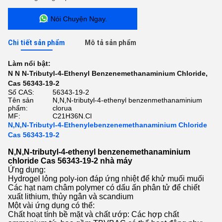
Nói Chuyện Ngay.
Chi tiết sản phẩm
Mô tả sản phẩm
Làm nổi bật:
N N N-Tributyl-4-Ethenyl Benzenemethanaminium Chloride
,
Cas 56343-19-2
Số CAS:
56343-19-2
Tên sản
N,N,N-tributyl-4-ethenyl benzenmethanaminium
phẩm:
clorua
MF:
C21H36N.Cl
N,N,N-Tributyl-4-Ethenylebenzenemethanaminium Chloride
Cas 56343-19-2
N,N,N-tributyl-4-ethenyl benzenemethanaminium
chloride Cas 56343-19-2 nhà máy
Ứng dụng:
Hydrogel lỏng poly-ion đáp ứng nhiệt để khử muối muối
Các hạt nam châm polymer có dấu ấn phân tử để chiết
xuất lithium, thủy ngân và scandium
Một vài ứng dụng có thể:
Chất hoạt tính bề mặt và chất ướp: Các hợp chất