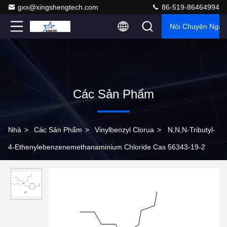
gxx@xingshengtech.com
86-519-86464994
Nói Chuyện Ngay
Các Sản Phẩm
Nhà
>
Các Sản Phẩm
>
Vinylbenzyl Clorua
>
N,N,N-Tributyl-
4-Ethenylebenzenemethanaminium Chloride Cas 56343-19-2