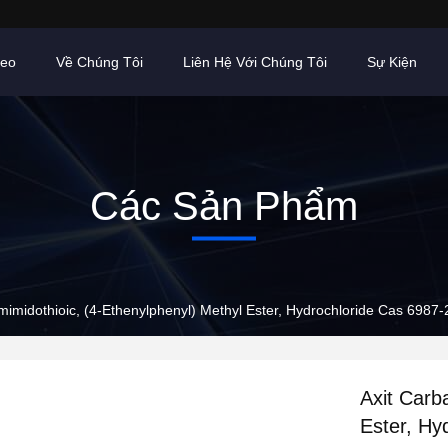
deo
Về Chúng Tôi
Liên Hệ Với Chúng Tôi
Sự Kiện
Các Sản Phẩm
mimidothioic, (4-Ethenylphenyl) Methyl Ester, Hydrochloride Cas 698
Axit Carb
Ester, Hy