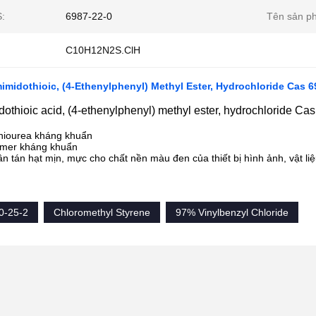
:
6987-22-0
Tên sản p
C10H12N2S.ClH
imidothioic, (4-Ethenylphenyl) Methyl Ester, Hydrochloride Cas 
othioic acid, (4-ethenylphenyl) methyl ester, hydrochloride C
hiourea kháng khuẩn
ymer kháng khuẩn
n tán hạt mịn, mực cho chất nền màu đen của thiết bị hình ảnh, vật l
0-25-2
Chloromethyl Styrene
97% Vinylbenzyl Chloride