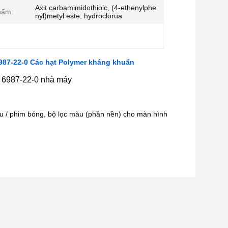
Axit carbamimidothioic, (4-ethenylphe
hẩm:
nyl)metyl este, hydroclorua
6987-22-0 Các hạt Polymer kháng khuẩn
as 6987-22-0 nhà máy
iệu / phim bóng, bộ lọc màu (phần nền) cho màn hình