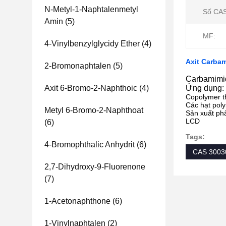
N-Metyl-1-Naphtalenmetyl
Số CAS
Amin
(5)
MF:
4-Vinylbenzylglycidy Ether
(4)
Axit Carbam
2-Bromonaphtalen
(5)
Carbamimid
Axit 6-Bromo-2-Naphthoic
(4)
Ứng dụng:
Copolymer t
Các hạt pol
Metyl 6-Bromo-2-Naphthoat
Sản xuất phâ
LCD
(6)
Tags:
4-Bromophthalic Anhydrit
(6)
CAS 3003
2,7-Dihydroxy-9-Fluorenone
(7)
1-Acetonaphthone
(6)
1-Vinylnaphtalen
(2)