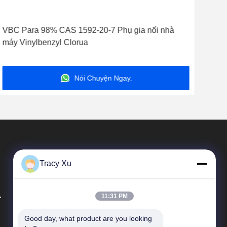
VBC Para 98% CAS 1592-20-7 Phụ gia nối nhà
CAS
máy Vinylbenzyl Clorua
Sty
Nói Chuyện Ngay.
Tracy Xu
.
11:31 PM
Good day, what product are you looking 
Liên Kết Nhanh