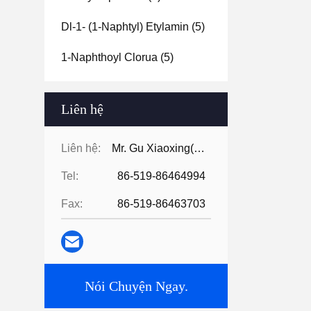
Dl-1- (1-Naphtyl) Etylamin
(5)
1-Naphthoyl Clorua
(5)
Liên hệ
Liên hệ:
Mr. Gu Xiaoxing( For Chinese Business)
Tel:
86-519-86464994
Fax:
86-519-86463703
Nói Chuyện Ngay.