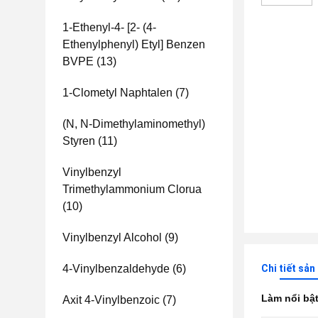
1-Ethenyl-4- [2- (4-
Ethenylphenyl) Etyl] Benzen
BVPE
(13)
1-Clometyl Naphtalen
(7)
(N, N-Dimethylaminomethyl)
Styren
(11)
Vinylbenzyl
Trimethylammonium Clorua
(10)
Vinylbenzyl Alcohol
(9)
4-Vinylbenzaldehyde
(6)
Chi tiết sả
Làm nổi bậ
Axit 4-Vinylbenzoic
(7)