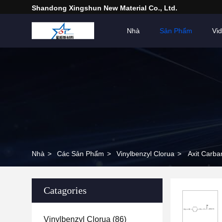
Shandong Xingshun New Material Co., Ltd.
Nhà
Sản Phẩm
Vi
Nhà
>
Các Sản Phẩm
>
Vinylbenzyl Clorua
>
Axit Carba
Catagories
Vinylbenzyl Clorua
(86)