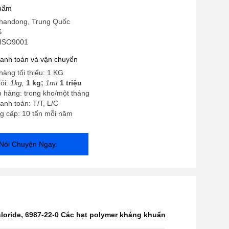
kháng khuẩn
phẩm
handong, Trung Quốc
S
 ISO9001
hanh toán và vận chuyển
hàng tối thiểu: 1 KG
gói:
1kg;
1 kg;
1mt
1 triệu
o hàng: trong kho/một tháng
anh toán: T/T, L/C
g cấp: 10 tấn mỗi năm
Nói Chuyện Ngay.
loride
,
6987-22-0 Các hạt polymer kháng khuẩn