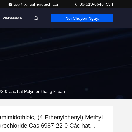
gxx@xingshengtech.com
86-519-86464994
Nói Chuyện Ngay.
Vietnamese
7-22-0 Các hạt Polymer kháng khuẩn
amimidothioic, (4-Ethenylphenyl) Methyl
drochloride Cas 6987-22-0 Các hạt