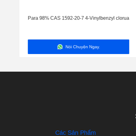
Para 98% CAS 1592-20-7 4-Vinylbenzyl clorua
Nói Chuyện Ngay.
Các Sản Phẩm