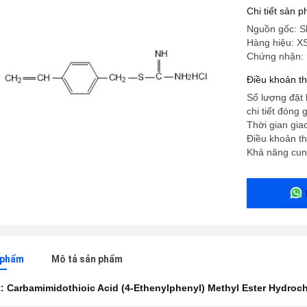
Polymer 
Chi tiết sản 
Nguồn gốc: S
Hàng hiệu: X
Chứng nhận:
Điều khoản t
Số lượng đặt 
chi tiết đóng 
Thời gian gia
Điều khoản th
Khả năng cun
n phẩm
Mô tả sản phẩm
t:
Carbamimidothioic Acid (4-Ethenylphenyl) Methyl Ester Hydroch